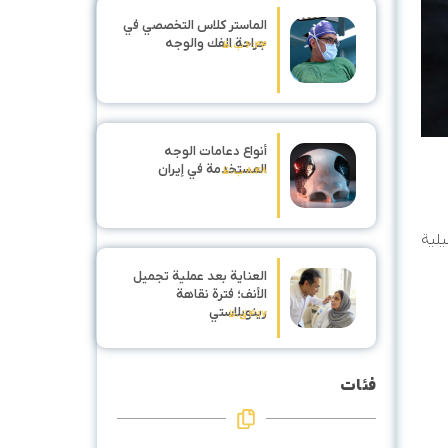
الماستر كلاس التخصصي في
جراحة الفك والوجه
۶:۴۴ ب.ظ
أنواع دعامات الوجه
المستخدمة في إيران
۸:۴۸ ب.ظ
يلية
العناية بعد عملية تجميل
الأنف؛ فترة نقاهة
رينوبلاستي
۴:۱۷ ق.ظ
فئات