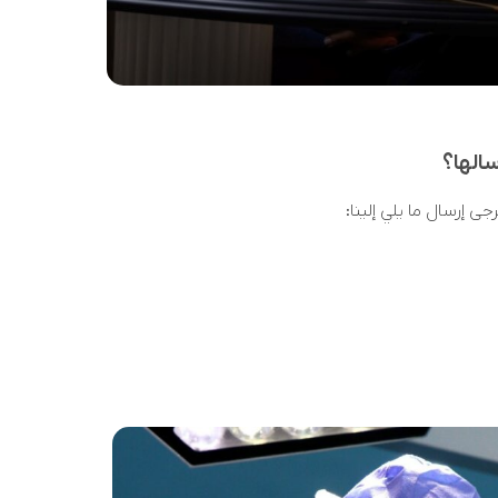
الها؟
ى إرسال ما يلي إلينا: