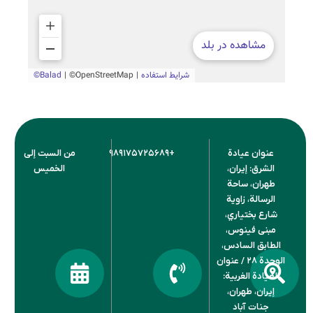
ن عيادة
+۹۸۹۱۷۵۷۲۵۶۸۹
من السبت إلى
ق: إيران،
الخميس
ن، ساحة
لة، زاوية
 بختياري،
 فينوس،
ق السادس،
الوحدة ۲۸ / عنوان
ة الغربية:
ن، طهران،
ات آباد