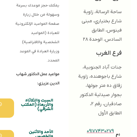
يمكنك حجز موعدك بسرعة
 الرسالة، زاوية
وسهولة من خلال زيارة
 بختياري، مبنى
صفحة المواعيد الإلكترونية
س، الطابق
للعيادة (المواعيد
دس، الوحدة ۲۸
الشخصية والافتراضية)
وزيارة العيادة في الموعد
 الغرب
المحدد.
 آباد الجنوبية،
مواعيد عمل الدكتور شهاب
 باجوهنده، زاوية
الدين عزيزي:
 ده متر جولها،
ر صيدلية الدكتور
السبت والثلاثاء
صادقيان، رقم ۲،
۲۰:۰۰
والأربعاء (المكتب
-
الشرقي)
۱۳:۰۰
بق الأول
۰۹۱۷۷۴۳۰۲۷۹
الأحد والاثنين
۲۰:۰۰
والخميس