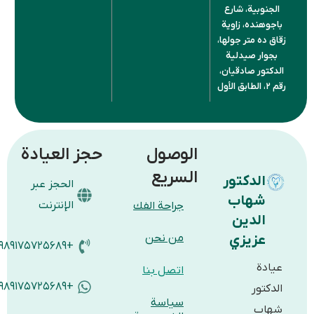
بية، شارع
نده، زاوية
 متر جولها،
ر صيدلية
ر صادقيان،
الوصول
حجز العيادة
السريع
لدكتور
الحجز عبر
هاب
الإنترنت
جراحة الفك
لدين
زيزي
من نحن
+۹۸۹۱۷۵۷۲۵۶۸۹
ة
اتصل بنا
+۹۸۹۱۷۵۷۲۵۶۸۹
ور
سياسة
ب