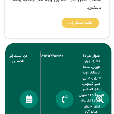
مخلص لتصل بكل ثقة إلى وجه أكثر جاذبية وثقة
بالنفس.
طلب استشارة...
عنوان عيادة
+۹۸۹۱۷۵۷۲۵۶۸۹
من السبت إلى
الشرق: إيران،
الخميس
طهران، ساحة
الرسالة، زاوية
شارع بختياري،
مبنى فينوس،
الطابق السادس،
الوحدة ۲۸ / عنوان
العيادة الغربية:
إيران، طهران،
جنات آباد