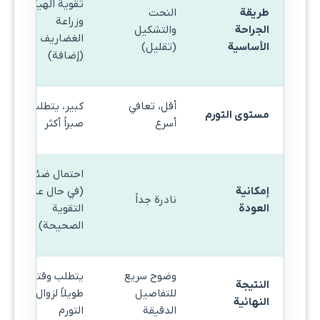
تقوية الهيكل
طريقة
النحت
وزراعة
الجراحة
والتشكيل
الغضاريف
الأساسية
(تقليل)
(إضافة)
أقل، تعافي
كبير، يتطلب
مستوى التورم
أسرع
صبراً أكثر
احتمال ضئيل
إمكانية
(في حال عدم
نادرة جداً
العودة
التقوية
الصحيحة)
وضوح سريع
يتطلب وقتاً
النتيجة
للتفاصيل
طويلاً لزوال
النهائية
الدقيقة
التورم